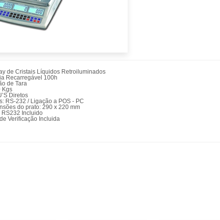
ay de Cristais Líquidos Retroiluminados
ria Recarregável 100h
ão de Tara
0 Kgs
U’S Diretos
as: RS-232 / Ligação a POS - PC
nsões do prato: 290 x 220 mm
 RS232 Incluido
de Verificação Incluida