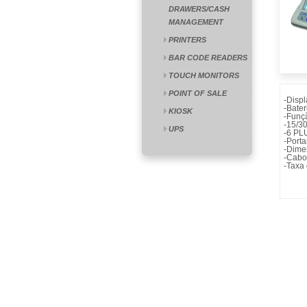
DRAWERS/CASH
MANAGEMENT
PRINTERS
BAR CODE READERS
TOUCH MONITORS
POINT OF SALE
-Displ
-Bate
KIOSK
-Funç
-15/3
UPS
-6 PL
-Port
-Dime
-Cabo
-Taxa 