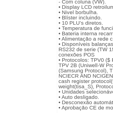
- Com coluna (VW).
• Display LCD retroilu
• Nivel borbulha.
• Blíster incluindo.
• 10 PLU’s diretos.
• Temperatura de func
• Bateria interna reca
• Alimentação a rede
• Disponíveis balança
RS232 de serie (TW 1
conexões POS
• Protocolos: TPV0 ($ 
TPV 2B (Uniwell-W Pro
(Samsung Protocol), 
NCIECR AND NCIGEN Pr
cash register protocol(
weight(tisa_S), Protoc
• Unidades selecionáve
• Auto desligado.
• Desconexão automát
• Aprobação CE de mod