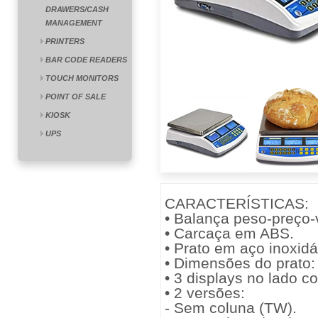
DRAWERS/CASH
MANAGEMENT
PRINTERS
BAR CODE READERS
TOUCH MONITORS
POINT OF SALE
KIOSK
UPS
CARACTERÍSTICAS:
• Balança peso-preço-v
• Carcaça em ABS.
• Prato em aço inoxidá
• Dimensões do prato
• 3 displays no lado c
• 2 versões:
- Sem coluna (TW).